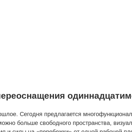
 переоснащения одиннадцатим
ошлое. Сегодня предлагается многофункциональ
 можно больше свободного пространства, визу
мя и силы на «перебежки» от одной рабочей пло