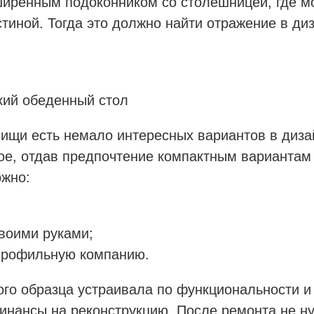
ширенным подоконником со столешницей, где мо
тиной. Тогда это должно найти отражение в ди
кий обеденный стол
пищи есть немало интересных вариантов в диза
ное, отдав предпочтение компактным вариантам
ожно:
своими руками;
 профильную компанию.
рого образца устраивала по функциональности 
инансы на реконструкцию. После ремонта не ну