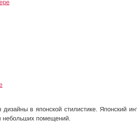
ьере
е
 дизайны в японской стилистике. Японский и
ля небольших помещений.