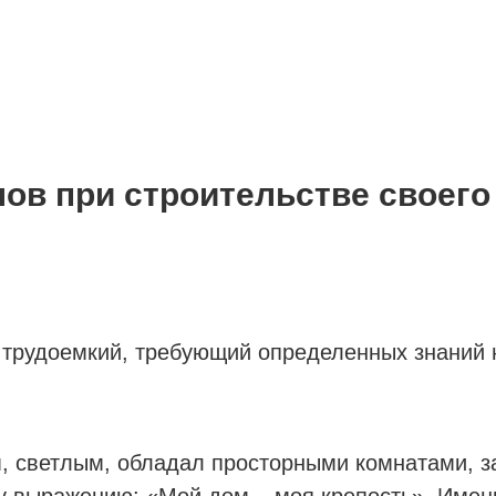
ов при строительстве своего
 трудоемкий, требующий определенных знаний н
ым, светлым, обладал просторными комнатами,
у выражению: «Мой дом – моя крепость». Имен